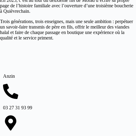
En 2025, c’est au tour du deuxième fils de Morad d’écrire sa propre
page de l’histoire familiale avec l’ouverture d’une troisième boucherie
à Quièvrechain.
Trois générations, trois enseignes, mais une seule ambition : perpétuer
un savoir-faire transmis de père en fils, offrir le meilleur des viandes
halal et faire de chaque passage en boutique une expérience où la
qualité et le service priment.
Anzin
03 27 31 93 99