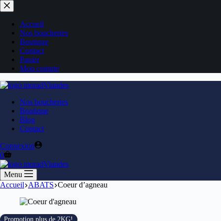
Accueil
Nos boucheries
Boutique
Contact
Panier
Mon compte
Nos boucheries
Boutique
Blog
Contact
Connexion
0
Menu
Accueil
ABATS
Coeur d’agneau
Promotion plus de 2KG!