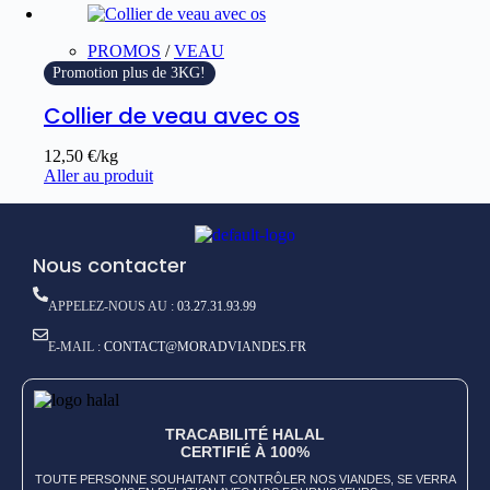
PROMOS
/
VEAU
Promotion plus de 3KG!
Collier de veau avec os
12,50
€
/kg
Aller au produit
Nous contacter
APPELEZ-NOUS AU :
03.27.31.93.99
E-MAIL :
CONTACT@MORADVIANDES.FR
TRACABILITÉ HALAL
CERTIFIÉ À 100%
TOUTE PERSONNE SOUHAITANT CONTRÔLER NOS VIANDES, SE VERRA