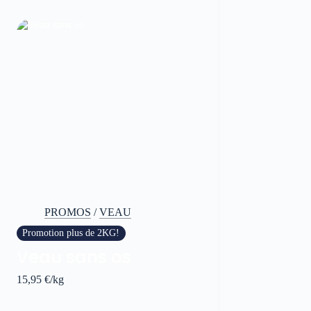
PROMOS
/
VEAU
Promotion plus de 2KG!
Veau sans os
15,95
€
/kg