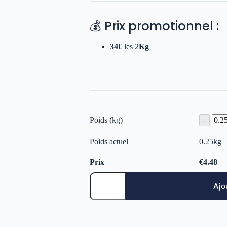
💰 Prix promotionnel :
34€
les 2
Kg
Poids (kg)
Poids actuel
0.25
kg
Prix
€
4.48
Ajo