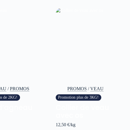
AU
/
PROMOS
PROMOS
/
VEAU
us de 2KG!
Promotion plus de 3KG!
d’agneau
Collier de veau
avec os
12,50
€
/kg