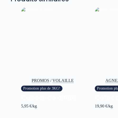
PROMOS
/
VOLAILLE
AGNE
Promotion plus de 3KG!
Promotion pl
Cuisses de dinde
Côtes 
5,95
€
/kg
19,90
€
/kg