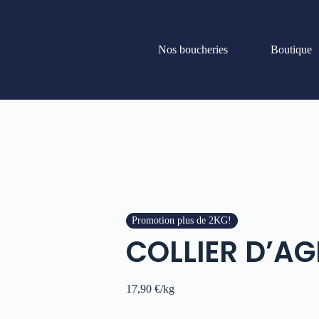
Nos boucheries
Boutique
Promotion plus de 2KG!
COLLIER D’A
17,90
€
/kg