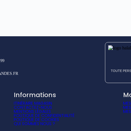
.99
TOUTE PERS
NDES.FR
Informations
M
ITINÉRAIRE MAGASIN
ME
CONTACTEZ-NOUS
MES
MENTIONS LÉGALES
MES
POLITIQUE DE CONFIDENTIALITÉ
POLITIQUE DE COOKIES
QUI SOMMES NOUS ?