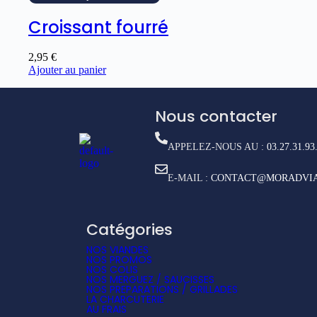
Croissant fourré
2,95
€
Ajouter au panier
Nous contacter
APPELEZ-NOUS AU :
03.27.31.93
E-MAIL :
CONTACT@MORADVIA
Catégories
NOS VIANDES
NOS PROMOS
NOS COLIS
NOS MERGUEZ / SAUCISSES
NOS PREPARATIONS / GRILLADES
LA CHARCUTERIE
AU FRAIS