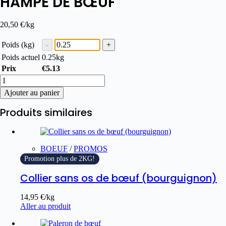
HAMPE DE BŒUF
20,50
€
/kg
Poids (kg)
Poids actuel
0.25
kg
Prix
€
5.13
Ajouter au panier
Produits similaires
BOEUF
/
PROMOS
Promotion plus de 2KG!
Collier sans os de bœuf (bourguignon)
14,95
€
/kg
Aller au produit