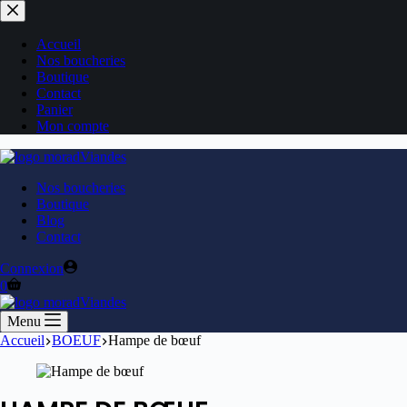
Accueil
Nos boucheries
Boutique
Contact
Panier
Mon compte
Nos boucheries
Boutique
Blog
Contact
Connexion
0
Menu
Accueil
BOEUF
Hampe de bœuf