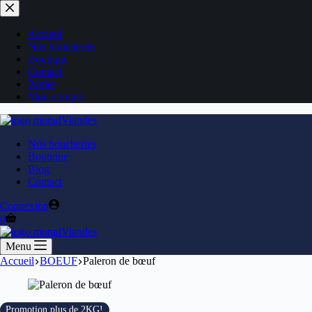
Accueil
Nos boucheries
Boutique
Contact
Panier
Mon compte
Nos boucheries
Boutique
Blog
Contact
Connexion
0
Menu
Accueil
BOEUF
Paleron de bœuf
Promotion plus de 2KG!