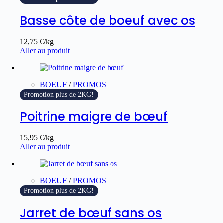
Basse côte de boeuf avec os
12,75
€
/kg
Aller au produit
BOEUF
/
PROMOS
Promotion plus de 2KG!
Poitrine maigre de bœuf
15,95
€
/kg
Aller au produit
BOEUF
/
PROMOS
Promotion plus de 2KG!
Jarret de bœuf sans os