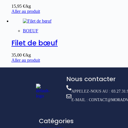
15,95
€
/kg
Aller au produit
BOEUF
Filet de bœuf
35,00
€
/kg
Aller au produit
Nous contacter
APPELEZ-NOUS AU :
03.27.31.
E-MAIL :
CONTACT@MORADV
Catégories