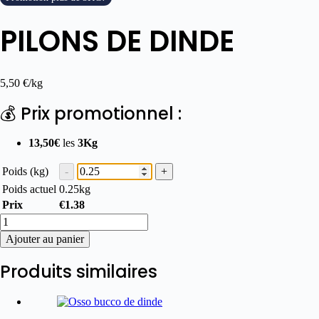
PILONS DE DINDE
5,50
€
/kg
💰 Prix promotionnel :
13,50€
les
3Kg
Poids (kg)
Poids actuel
0.25
kg
Prix
€
1.38
Ajouter au panier
Produits similaires