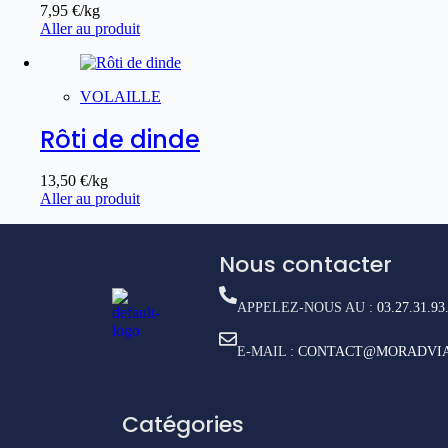
7,95
€
/kg
Aller au produit
VOLAILLE
Rôti de dinde
13,50
€
/kg
Aller au produit
Nous contacter
APPELEZ-NOUS AU :
03.27.31.93
E-MAIL :
CONTACT@MORADVIA
Catégories