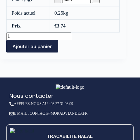
Poids actuel
0.25
kg
Prix
€
3.74
Ajouter au panier
Nous contacter
APPELEZ-NOUS AU :
03.27.31.93.99
E-MAIL :
CONTACT@MORADVIANDES.FR
TRACABILITÉ HALAL