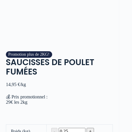
Promotion plus de 2KG!
SAUCISSES DE POULET
FUMÉES
14,95
€
/kg
💰 Prix promotionnel :
29€ les 2kg
Poids (kg)