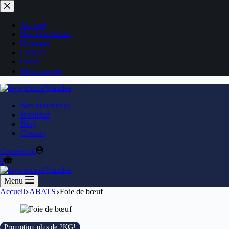
Accueil
Nos boucheries
Boutique
Contact
Panier
Mon compte
Nos boucheries
Boutique
Blog
Contact
Connexion
0
Menu
Accueil
ABATS
Foie de bœuf
Promotion plus de 2KG!