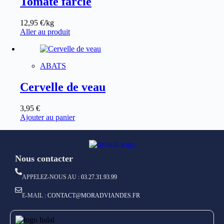
Tomate farcie
12,95
€
/kg
Aller au produit
ABATS
Cervelle de veau
3,95
€
Ajouter au panier
Nous contacter
APPELEZ-NOUS AU :
03.27.31.93.99
E-MAIL :
CONTACT@MORADVIANDES.FR