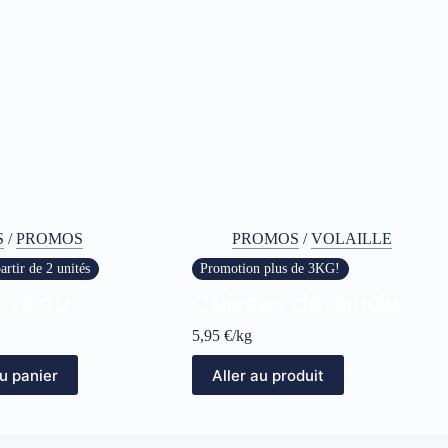
S
/
PROMOS
PROMOS
/
VOLAILLE
rtir de 2 unités
Promotion plus de 3KG!
e veau
Cuisses de dinde
5,95
€
/kg
u panier
Aller au produit