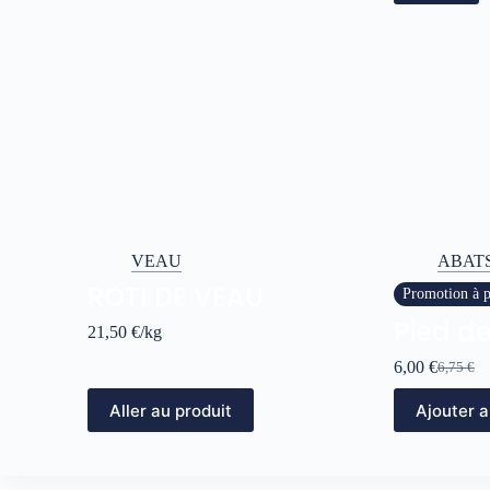
VEAU
ABAT
ROTI DE VEAU
Promotion à pa
Pied d
21,50
€
/kg
6,00
€
6,75
€
Aller au produit
Ajouter a