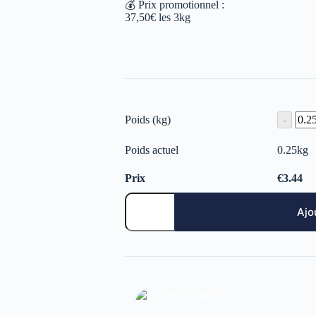
💰 Prix promotionnel :
37,50€ les 3kg
Poids (kg)
Poids actuel
0.25
kg
Prix
€
3.44
Ajo