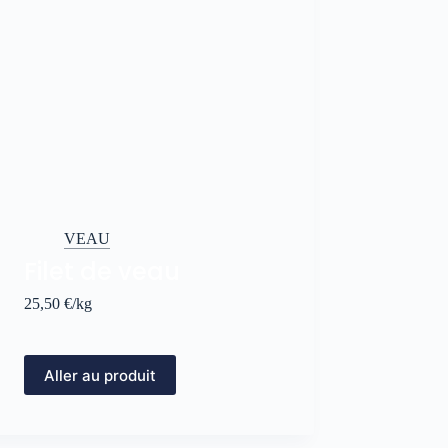
VEAU
Filet de veau
25,50
€
/kg
Aller au produit