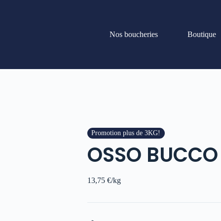
Nos boucheries
Boutique
Promotion plus de 3KG!
OSSO BUCCO 
13,75
€
/kg