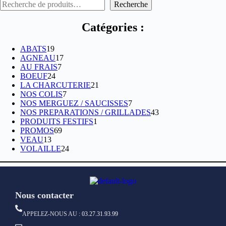
Recherche
Catégories :
ABATS
19
AGNEAU
17
AU FRAIS
7
BOEUF
24
LA CHARCUTERIE
21
NOS COLIS
7
NOS MERGUEZ / SAUCISSES
7
NOS PREPARATIONS / GRILLADES
43
PRODUITS FESTIFS
1
PROMOS
69
VEAU
13
VOLAILLE
24
Nous contacter
APPELEZ-NOUS AU :
03.27.31.93.99