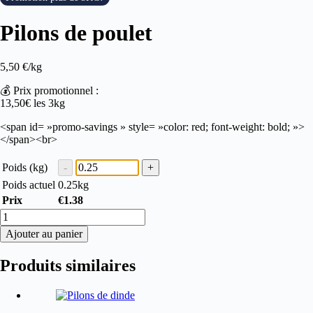
Pilons de poulet
5,50
€
/kg
💰 Prix promotionnel :
13,50€ les 3kg
<span id= »promo-savings » style= »color: red; font-weight: bold; »>
</span><br>
Poids (kg)
Poids actuel
0.25
kg
Prix
€
1.38
quantité
de
Ajouter au panier
Pilons
de
Produits similaires
poulet