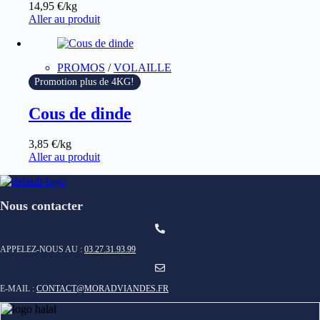
14,95
€
/kg
Aller au produit
PROMOS
/
VOLAILLE
Promotion plus de 4KG!
Cous de dinde
3,85
€
/kg
Aller au produit
Nous contacter
APPELEZ-NOUS AU :
03.27.31.93.99
E-MAIL :
CONTACT@MORADVIANDES.FR