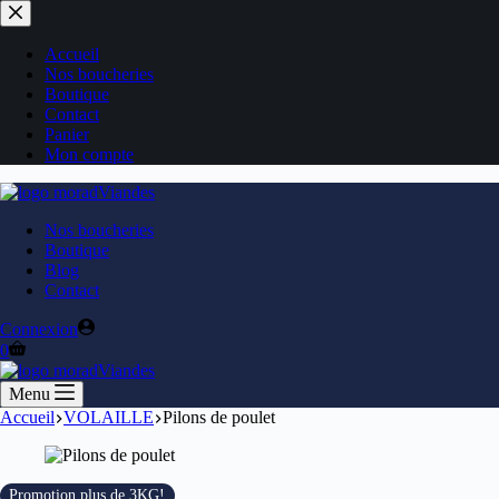
Passer
au
contenu
Accueil
Nos boucheries
Boutique
Contact
Panier
Mon compte
Nos boucheries
Boutique
Blog
Contact
Connexion
Panier
0
d’achat
Menu
Accueil
VOLAILLE
Pilons de poulet
Promotion plus de 3KG!