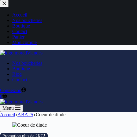
Passer
au
contenu
Accueil
Nos boucheries
Boutique
Contact
Panier
Mon compte
Nos boucheries
Boutique
Blog
Contact
Connexion
Panier
0
d’achat
Menu
Accueil
ABATS
Coeur de dinde
Promotion plus de 2KG!