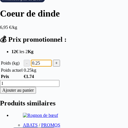
Coeur de dinde
6,95
€
/kg
💰 Prix promotionnel :
12€
les 2
Kg
Poids (kg)
Poids actuel
0.25
kg
Prix
€
1.74
quantité
de
Ajouter au panier
Coeur
de
Produits similaires
dinde
ABATS
/
PROMOS