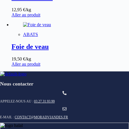
12,95
€
/kg
Aller au produit
ABATS
Foie de veau
19,50
€
/kg
Aller au produit
Nous contacter
APPELEZ-NOUS AU :
03.27.31.93.99
E-MAIL :
CONTACT@MORADVIANDES.FR