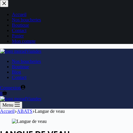
Accueil
Nos boucheries
Boutique
Contact
Panier
Mon compte
Nos boucheries
Boutique
Blog
Contact
Connexion
0
Menu
Accueil
ABATS
Langue de veau