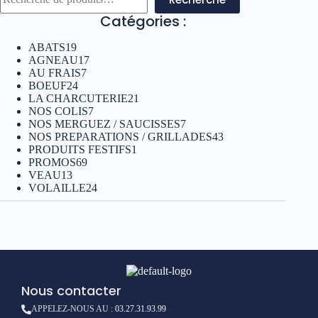
Catégories :
ABATS
19
AGNEAU
17
AU FRAIS
7
BOEUF
24
LA CHARCUTERIE
21
NOS COLIS
7
NOS MERGUEZ / SAUCISSES
7
NOS PREPARATIONS / GRILLADES
43
PRODUITS FESTIFS
1
PROMOS
69
VEAU
13
VOLAILLE
24
Nous contacter
APPELEZ-NOUS AU :
03.27.31.93.99