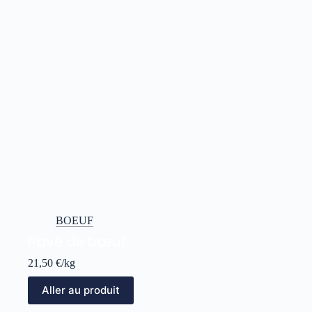
BOEUF
Pavé de bœuf
21,50
€
/kg
Aller au produit